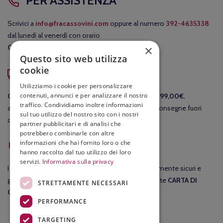
PER ASSISTENZA
Scrivici a
info@fracassovini.com
oppure al numero
392-4635338
dal lunedì al venerdì con orario
×
08:00-12:30
/
15:00-19:00
.
Questo sito web utilizza
cookie
COSTI DI SPEDIZIONE
Utilizziamo i cookie per personalizzare
contenuti, annunci e per analizzare il nostro
GRATIS
per le consegne in Italia per ordini
sopra i 99,00€
,
traffico. Condividiamo inoltre informazioni
altrimenti il costo della consegna è di 7,90€. Per consegne fuori
sul tuo utilizzo del nostro sito con i nostri
dall'Italia ti invieremo un preventivo separato.
partner pubblicitari e di analisi che
potrebbero combinarle con altre
ACQUISTI SICURI
informazioni che hai fornito loro o che
hanno raccolto dal tuo utilizzo dei loro
servizi.
Informativa sulla privacy
I tuoi
acquisti
su fracassovini.com sono assolutamente sicuri e
garantiti al 100%. Nel checkout potrai pagare tramite
CARTA DI
STRETTAMENTE NECESSARI
CREDITO
.
PERFORMANCE
TARGETING