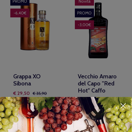
PROMO
Novità
-6,40€
PROMO
-3,00€
Grappa XO
Vecchio Amaro
Sibona
del Capo "Red
Hot" Caffo
€ 29,50
€ 35,90
€ 19,50
€ 22,50